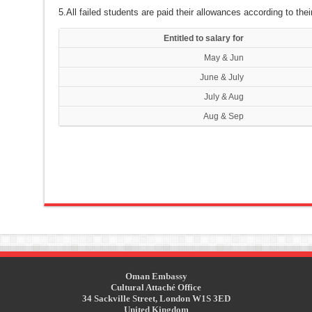
5.All failed students are paid their allowances according to thei
Entitled to salary for
May & Jun
June & July
July & Aug
Aug & Sep
Oman Embassy
Cultural Attaché Office
34 Sackville Street, London W1S 3ED
United Kingdom