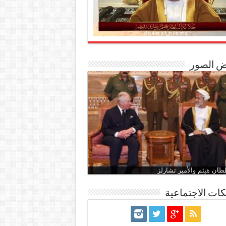
 الصور
طان هيثم والأمير تشارلز
ات الاجتماعية