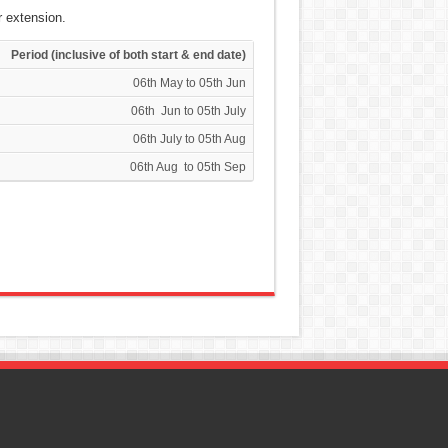
r extension.
Period (inclusive of both start & end date)
06th May to 05th Jun
06th Jun to 05th July
06th July to 05th Aug
06th Aug to 05th Sep