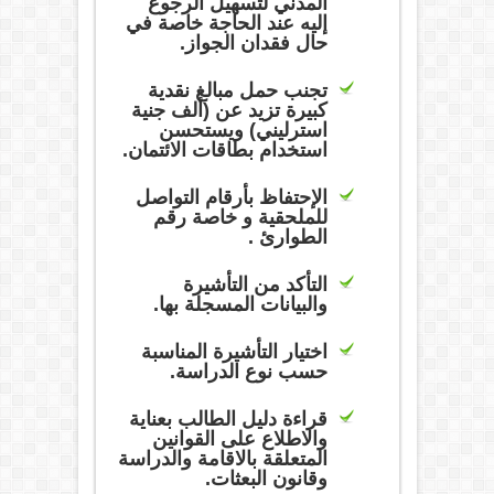
المدني لتسهيل الرجوع
إليه عند الحاجة خاصة في
حال فقدان الجواز.
تجنب حمل مبالغ نقدية
كبيرة تزيد عن (ألف جنية
استرليني) ويستحسن
استخدام بطاقات الائتمان.
الإحتفاظ بأرقام التواصل
للملحقية و خاصة رقم
الطوارئ .
التأكد من التأشيرة
والبيانات المسجلة بها.
اختيار التأشيرة المناسبة
حسب نوع الدراسة.
قراءة دليل الطالب بعناية
والاطلاع على القوانين
المتعلقة بالاقامة والدراسة
وقانون البعثات.